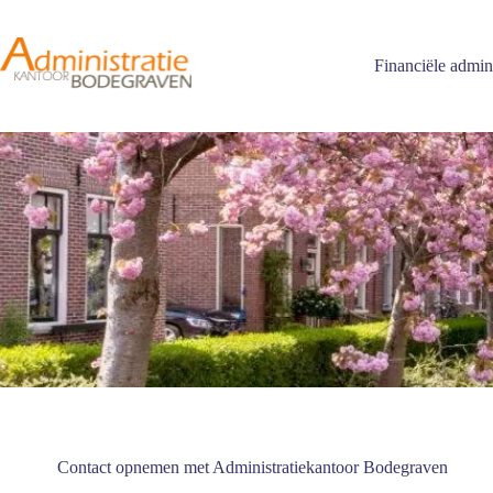
Ga
naar
de
Financiële admini
inhoud
Contact opnemen met Administratiekantoor Bodegraven